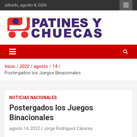
Saltar
sábado, agosto 8, 2026
al
contenido
Memoria y Actualidad del Hockey-Patín Nacional e Internacional
Patines y Chuecas
Inicio
2022
agosto
14
Postergados los Juegos Binacionales
NOTICIAS NACIONALES
Postergados los Juegos
Binacionales
agosto 14, 2022
Jorge Rodríguez Cáceres