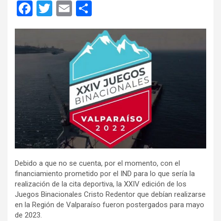
F
T
E
C
a
wi
m
o
ce
tt
ail
m
b
er
p
o
ar
o
tir
k
Debido a que no se cuenta, por el momento, con el
financiamiento prometido por el IND para lo que sería la
realización de la cita deportiva, la XXIV edición de los
Juegos Binacionales Cristo Redentor que debían realizarse
en la Región de Valparaíso fueron postergados para mayo
de 2023.