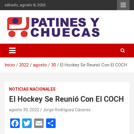
Saltar
sábado, agosto 8, 2026
al
contenido
Memoria y Actualidad del Hockey-Patín Nacional e Internacional
Patines y Chuecas
Inicio
2022
agosto
30
El Hockey Se Reunió Con El COCH
NOTICIAS NACIONALES
El Hockey Se Reunió Con El COCH
agosto 30, 2022
Jorge Rodríguez Cáceres
F
T
E
C
a
wi
m
o