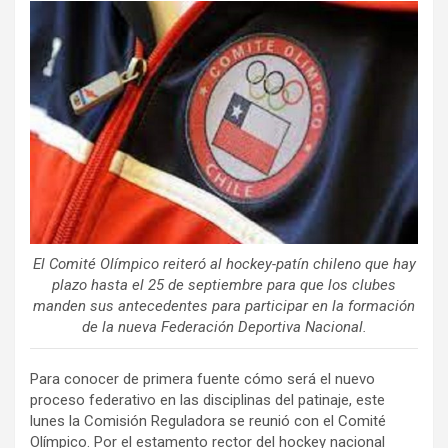
ce
tt
ail
m
b
er
p
o
ar
o
tir
k
El Comité Olímpico reiteró al hockey-patín chileno que hay
plazo hasta el 25 de septiembre para que los clubes
manden sus antecedentes para participar en la formación
de la nueva Federación Deportiva Nacional.
Para conocer de primera fuente cómo será el nuevo
proceso federativo en las disciplinas del patinaje, este
lunes la Comisión Reguladora se reunió con el Comité
Olímpico. Por el estamento rector del hockey nacional