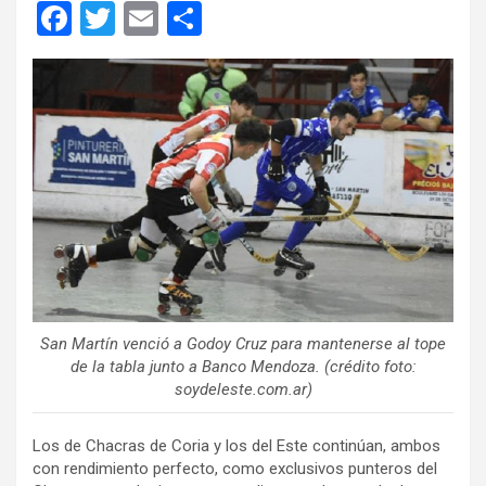
F
T
E
C
a
wi
m
o
ce
tt
ail
m
b
er
p
o
ar
o
tir
k
San Martín venció a Godoy Cruz para mantenerse al tope
de la tabla junto a Banco Mendoza. (crédito foto:
soydeleste.com.ar)
Los de Chacras de Coria y los del Este continúan, ambos
con rendimiento perfecto, como exclusivos punteros del