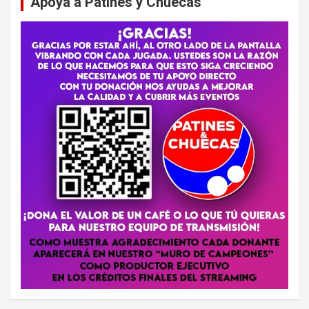
Apoya a Patines y Chuecas