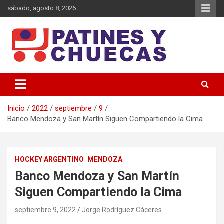
Saltar
sábado, agosto 8, 2026
al
contenido
Memoria y Actualidad del Hockey-Patín Nacional e Internacional
Patines y Chuecas
Inicio
2022
septiembre
9
Banco Mendoza y San Martín Siguen Compartiendo la Cima
HOCKEY ARGENTINO
MENDOZA
Banco Mendoza y San Martín
Siguen Compartiendo la Cima
septiembre 9, 2022
Jorge Rodríguez Cáceres