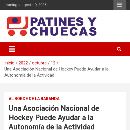
Saltar
domingo, agosto 9, 2026
al
contenido
Memoria y Actualidad del Hockey-Patín Nacional e Internacional
Patines y Chuecas
Inicio
2022
octubre
12
Una Asociación Nacional de Hockey Puede Ayudar a la
Autonomía de la Actividad
AL BORDE DE LA BARANDA
Una Asociación Nacional de
Hockey Puede Ayudar a la
Autonomía de la Actividad