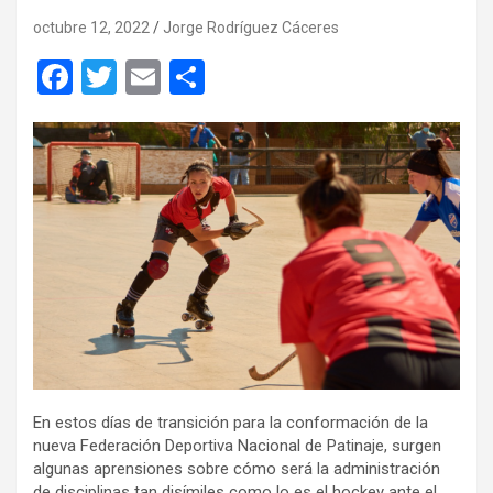
octubre 12, 2022
Jorge Rodríguez Cáceres
F
T
E
C
a
wi
m
o
ce
tt
ail
m
b
er
p
o
ar
o
tir
k
En estos días de transición para la conformación de la
nueva Federación Deportiva Nacional de Patinaje, surgen
algunas aprensiones sobre cómo será la administración
de disciplinas tan disímiles como lo es el hockey ante el