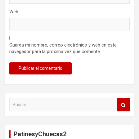
Web
Guarda mi nombre, correo electrónico y web en este
navegador para la próxima vez que comente.
B
u
s
c
a
PatinesyChuecas2
r