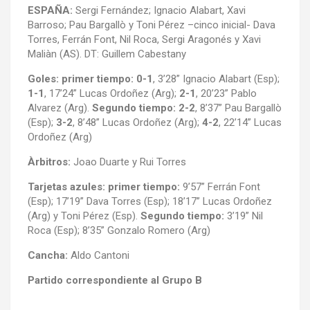
ESPAÑA:
Sergi Fernández; Ignacio Alabart, Xavi
Barroso; Pau Bargallò y Toni Pérez –cinco inicial- Dava
Torres, Ferrán Font, Nil Roca, Sergi Aragonés y Xavi
Maliàn (AS). DT: Guillem Cabestany
Goles: primer tiempo: 0-1
, 3’28” Ignacio Alabart (Esp);
1-1
, 17’24” Lucas Ordoñez (Arg);
2-1
, 20’23” Pablo
Alvarez (Arg).
Segundo tiempo: 2-2
, 8’37” Pau Bargallò
(Esp);
3-2
, 8’48” Lucas Ordoñez (Arg);
4-2
, 22’14” Lucas
Ordoñez (Arg)
Àrbitros:
Joao Duarte y Rui Torres
Tarjetas azules: primer tiempo:
9’57” Ferrán Font
(Esp); 17’19” Dava Torres (Esp); 18’17” Lucas Ordoñez
(Arg) y Toni Pérez (Esp).
Segundo tiempo:
3’19” Nil
Roca (Esp); 8’35” Gonzalo Romero (Arg)
Cancha:
Aldo Cantoni
Partido correspondiente al Grupo B