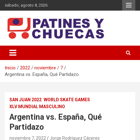
sábado, agosto 8, 2026
Memoria y Actualidad del Hockey-Patín Nacional e Internacional
Patines y Chuecas
Inicio
2022
noviembre
7
Argentina vs. España, Qué Partidazo
SAN JUAN 2022
WORLD SKATE GAMES
XLV MUNDIAL MASCULINO
Argentina vs. España, Qué
Partidazo
noviembre 7, 2022
Jorge Rodríguez Cáceres