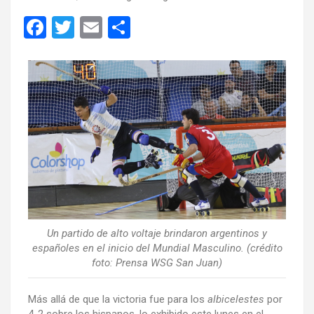
F
T
E
C
a
wi
m
o
ce
tt
ail
m
b
er
p
o
ar
o
tir
k
Un partido de alto voltaje brindaron argentinos y
españoles en el inicio del Mundial Masculino. (crédito
foto: Prensa WSG San Juan)
Más allá de que la victoria fue para los
albicelestes
por
4-2 sobre los hispanos, lo exhibido este lunes en el