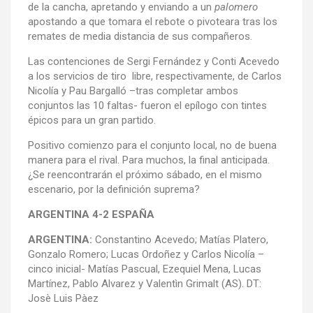
de la cancha, apretando y enviando a un
palomero
apostando a que tomara el rebote o pivoteara tras los
remates de media distancia de sus compañeros.
Las contenciones de Sergi Fernández y Conti Acevedo
a los servicios de tiro libre, respectivamente, de Carlos
Nicolía y Pau Bargalló –tras completar ambos
conjuntos las 10 faltas- fueron el epílogo con tintes
épicos para un gran partido.
Positivo comienzo para el conjunto local, no de buena
manera para el rival. Para muchos, la final anticipada.
¿Se reencontrarán el próximo sábado, en el mismo
escenario, por la definición suprema?
ARGENTINA 4-2 ESPAÑA
ARGENTINA:
Constantino Acevedo; Matías Platero,
Gonzalo Romero; Lucas Ordoñez y Carlos Nicolía –
cinco inicial- Matías Pascual, Ezequiel Mena, Lucas
Martínez, Pablo Alvarez y Valentìn Grimalt (AS). DT:
Josè Luis Pàez