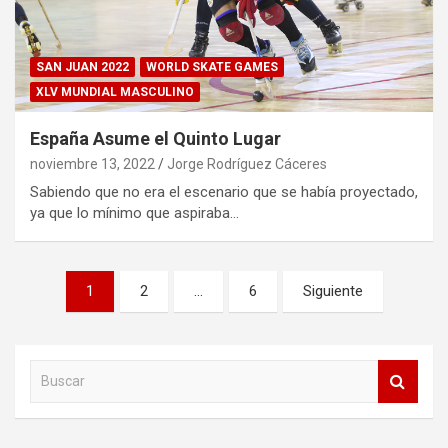
SAN JUAN 2022
WORLD SKATE GAMES
XLV MUNDIAL MASCULINO
España Asume el Quinto Lugar
noviembre 13, 2022
Jorge Rodríguez Cáceres
Sabiendo que no era el escenario que se había proyectado,
ya que lo mínimo que aspiraba…
Paginación
1
2
…
6
Siguiente
de
entradas
B
u
s
c