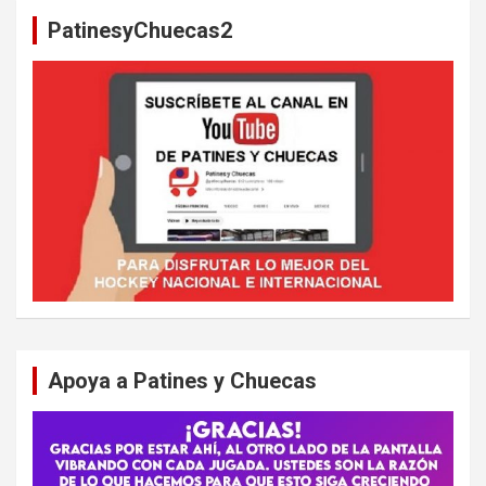
a
PatinesyChuecas2
r
Apoya a Patines y Chuecas