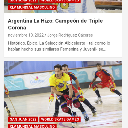
SAN JUAN 2022
WORLD SKATE GAMES
XLV MUNDIAL MASCULINO
Argentina La Hizo: Campeón de Triple
Corona
noviembre 13, 2022
Jorge Rodríguez Cáceres
Histórico. Épico. La Selección Albiceleste –tal como lo
habían hecho sus similares Femenina y Juvenil- se…
SAN JUAN 2022
WORLD SKATE GAMES
XLV MUNDIAL MASCULINO