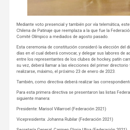
Mediante voto presencial y también por vía telemática, est
Chilena de Patinaje que reemplaza a la que fue la Federación
Comité Olímpico a mediados de agosto pasado.
Esta ceremonia de constitución consideró la elección del d
días en el cual deberá convocar, y delegar sus labores de ac
entre los representantes de los clubes de hockey, patín car
su vez, deberá llamar a las elecciones del primer directorio
realizarse, máximo, el próximo 23 de enero de 2023.
También, como directiva deberá realizar las correspondient
Para esta primera directiva se presentaron las listas Fede
siguiente manera:
Presidente: Marisol Villarroel (Federación 2021)
Vicepresidenta: Johanna Rubilar (Federación 2021)
Secretaría General: Carmen Gloria Ulloa (Federación 2021)