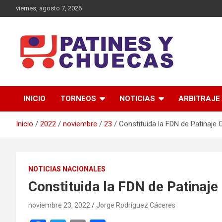
Saltar
viernes, agosto 7, 2026
al
contenido
Memoria y Actualidad del Hockey-Patín Nacional e Internaciona
Patines y Chuecas
INICIO
TORNEOS
NOTICIAS
ARBITRAJE
Inicio
2022
noviembre
23
Constituida la FDN de Patinaje 
NOTICIAS NACIONALES
Constituida la FDN de Patinaje
noviembre 23, 2022
Jorge Rodríguez Cáceres