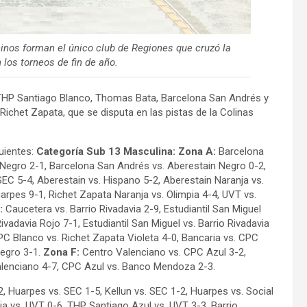
inos forman el único club de Regiones que cruzó la
 los torneos de fin de año.
, THP Santiago Blanco, Thomas Bata, Barcelona San Andrés y
Richet Zapata, que se disputa en las pistas de la Colinas
uientes:
Categoría Sub 13 Masculina: Zona A:
Barcelona
Negro 2-1, Barcelona San Andrés vs. Aberestain Negro 0-2,
EC 5-4, Aberestain vs. Hispano 5-2, Aberestain Naranja vs.
rpes 9-1, Richet Zapata Naranja vs. Olimpia 4-4, UVT vs.
:
Caucetera vs. Barrio Rivadavia 2-9, Estudiantil San Miguel
adavia Rojo 7-1, Estudiantil San Miguel vs. Barrio Rivadavia
C Blanco vs. Richet Zapata Violeta 4-0, Bancaria vs. CPC
Negro 3-1.
Zona F:
Centro Valenciano vs. CPC Azul 3-2,
Valenciano 4-7, CPC Azul vs. Banco Mendoza 2-3.
2, Huarpes vs. SEC 1-5, Kellun vs. SEC 1-2, Huarpes vs. Social
a vs. UVT 0-6, THP Santiago Azul vs. UVT 3-3, Barrio