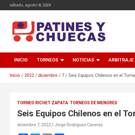
Saltar
sábado, agosto 8, 2026
al
contenido
Memoria y Actualidad del Hockey-Patín Nacional e Internaciona
Patines y Chuecas
INICIO
TORNEOS
NOTICIAS
ARBITRAJE
Inicio
2022
diciembre
7
Seis Equipos Chilenos en el Torn
TORNEO RICHET ZAPATA
TORNEOS DE MENORES
Seis Equipos Chilenos en el To
diciembre 7, 2022
Jorge Rodríguez Cáceres