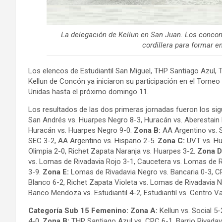
La delegación de Kellun en San Juan. Los concon
cordillera para formar en
Los elencos de Estudiantil San Miguel, THP Santiago Azul
Kellun de Concón ya iniciaron su participación en el Torneo 
Unidas hasta el próximo domingo 11.
Los resultados de las dos primeras jornadas fueron los sig
San Andrés vs. Huarpes Negro 8-3, Huracán vs. Aberestain 
Huracán vs. Huarpes Negro 9-0.
Zona B:
AA Argentino vs. S
SEC 3-2, AA Argentino vs. Hispano 2-5.
Zona C:
UVT vs. Hua
Olimpia 2-0, Richet Zapata Naranja vs. Huarpes 3-2.
Zona D
vs. Lomas de Rivadavia Rojo 3-1, Caucetera vs. Lomas de Riv
3-9.
Zona E:
Lomas de Rivadavia Negro vs. Bancaria 0-3, CP
Blanco 6-2, Richet Zapata Violeta vs. Lomas de Rivadavia 
Banco Mendoza vs. Estudiantil 4-2, Estudiantil vs. Centro 
Categoría Sub 15 Femenino: Zona A:
Kellun vs. Social 5-
4-0.
Zona B:
THP Santiago Azul vs. CPC 6-1, Barrio Rivadavi