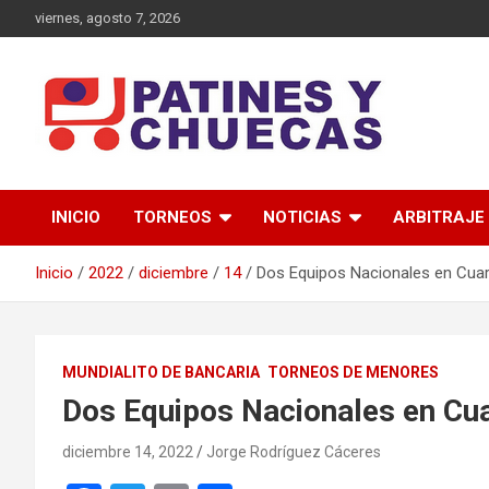
Saltar
viernes, agosto 7, 2026
al
contenido
Memoria y Actualidad del Hockey-Patín Nacional e Internaciona
Patines y Chuecas
INICIO
TORNEOS
NOTICIAS
ARBITRAJE
Inicio
2022
diciembre
14
Dos Equipos Nacionales en Cuar
MUNDIALITO DE BANCARIA
TORNEOS DE MENORES
Dos Equipos Nacionales en Cua
diciembre 14, 2022
Jorge Rodríguez Cáceres