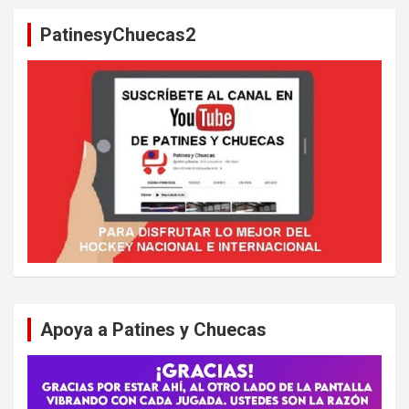
a
PatinesyChuecas2
r
Apoya a Patines y Chuecas