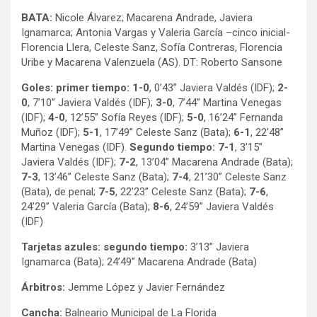
BATA:
Nicole Álvarez; Macarena Andrade, Javiera
Ignamarca; Antonia Vargas y Valeria García –cinco inicial-
Florencia Llera, Celeste Sanz, Sofía Contreras, Florencia
Uribe y Macarena Valenzuela (AS). DT: Roberto Sansone
Goles: primer tiempo: 1-0
, 0’43” Javiera Valdés (IDF);
2-
0
, 7’10” Javiera Valdés (IDF);
3-0
, 7’44” Martina Venegas
(IDF);
4-0
, 12’55” Sofía Reyes (IDF);
5-0
, 16’24” Fernanda
Muñoz (IDF);
5-1
, 17’49” Celeste Sanz (Bata);
6-1
, 22’48”
Martina Venegas (IDF).
Segundo tiempo: 7-1
, 3’15”
Javiera Valdés (IDF);
7-2
, 13’04” Macarena Andrade (Bata);
7-3
, 13’46” Celeste Sanz (Bata);
7-4
, 21’30” Celeste Sanz
(Bata), de penal;
7-5
, 22’23” Celeste Sanz (Bata);
7-6
,
24’29” Valeria García (Bata);
8-6
, 24’59” Javiera Valdés
(IDF)
Tarjetas azules: segundo tiempo:
3’13” Javiera
Ignamarca (Bata); 24’49” Macarena Andrade (Bata)
Árbitros:
Jemme López y Javier Fernández
Cancha:
Balneario Municipal de La Florida