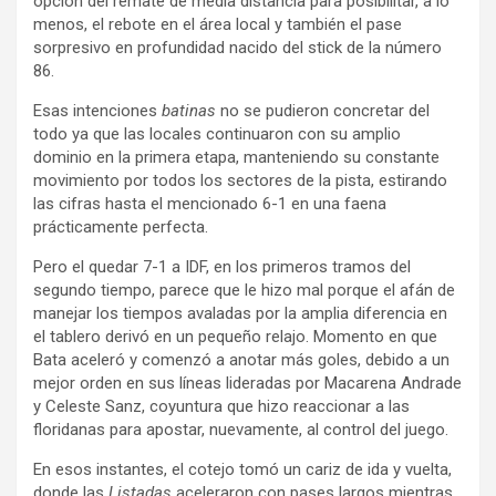
opción del remate de media distancia para posibilitar, a lo
menos, el rebote en el área local y también el pase
sorpresivo en profundidad nacido del stick de la número
86.
Esas intenciones
batinas
no se pudieron concretar del
todo ya que las locales continuaron con su amplio
dominio en la primera etapa, manteniendo su constante
movimiento por todos los sectores de la pista, estirando
las cifras hasta el mencionado 6-1 en una faena
prácticamente perfecta.
Pero el quedar 7-1 a IDF, en los primeros tramos del
segundo tiempo, parece que le hizo mal porque el afán de
manejar los tiempos avaladas por la amplia diferencia en
el tablero derivó en un pequeño relajo. Momento en que
Bata aceleró y comenzó a anotar más goles, debido a un
mejor orden en sus líneas lideradas por Macarena Andrade
y Celeste Sanz, coyuntura que hizo reaccionar a las
floridanas para apostar, nuevamente, al control del juego.
En esos instantes, el cotejo tomó un cariz de ida y vuelta,
donde las
Listadas
aceleraron con pases largos mientras