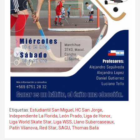
Etiquetas:
Estudiantil San Miguel
,
HC San Jorge
,
Independiente La Florida
,
León Prado
,
Liga de Honor
,
Liga World Skate Star
,
Liga WSS
,
Llano Subercaseaux
,
Patín Vilanova
,
Red Star
,
SAGU
,
Thomas Bata