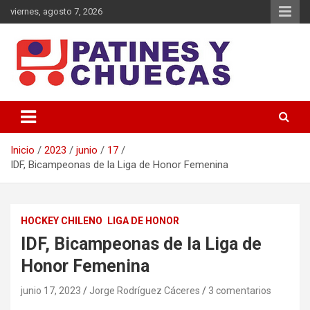
Saltar
viernes, agosto 7, 2026
al
contenido
Memoria y Actualidad del Hockey-Patín Nacional e Internacional
Patines y Chuecas
Inicio
2023
junio
17
IDF, Bicampeonas de la Liga de Honor Femenina
HOCKEY CHILENO
LIGA DE HONOR
IDF, Bicampeonas de la Liga de
Honor Femenina
junio 17, 2023
Jorge Rodríguez Cáceres
3 comentarios