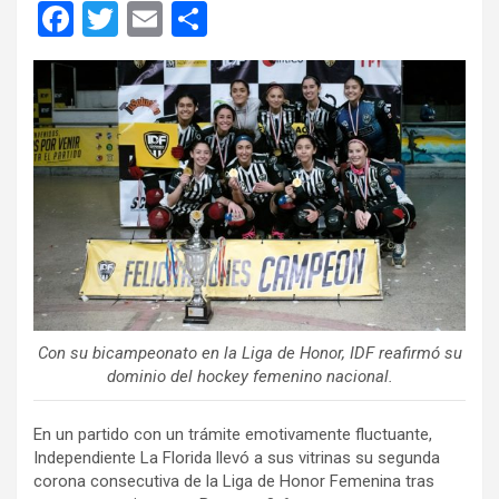
F
T
E
C
a
wi
m
o
ce
tt
ail
m
b
er
p
o
ar
o
tir
k
Con su bicampeonato en la Liga de Honor, IDF reafirmó su
dominio del hockey femenino nacional.
En un partido con un trámite emotivamente fluctuante,
Independiente La Florida llevó a sus vitrinas su segunda
corona consecutiva de la Liga de Honor Femenina tras