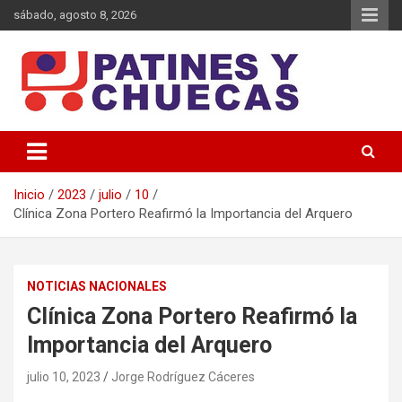
Saltar
sábado, agosto 8, 2026
al
contenido
Memoria y Actualidad del Hockey-Patín Nacional e Internacional
Patines y Chuecas
Inicio
2023
julio
10
Clínica Zona Portero Reafirmó la Importancia del Arquero
NOTICIAS NACIONALES
Clínica Zona Portero Reafirmó la
Importancia del Arquero
julio 10, 2023
Jorge Rodríguez Cáceres