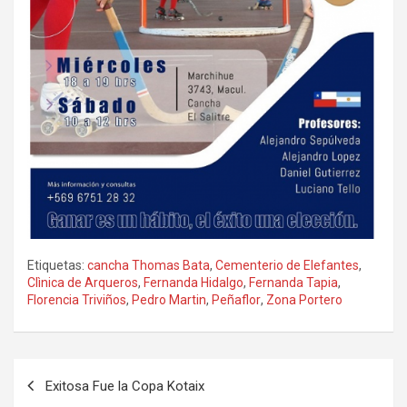
Etiquetas:
cancha Thomas Bata
,
Cementerio de Elefantes
,
Clìnica de Arqueros
,
Fernanda Hidalgo
,
Fernanda Tapia
,
Florencia Triviños
,
Pedro Martin
,
Peñaflor
,
Zona Portero
Navegación
Exitosa Fue la Copa Kotaix
de