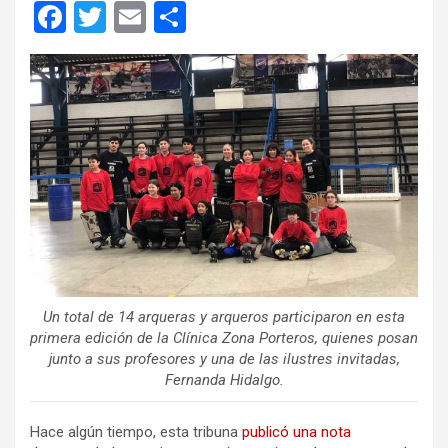
F
T
E
C
a
wi
m
o
ce
tt
ail
m
b
er
p
o
ar
o
tir
k
Un total de 14 arqueras y arqueros participaron en esta
primera edición de la Clínica Zona Porteros, quienes posan
junto a sus profesores y una de las ilustres invitadas,
Fernanda Hidalgo.
Hace algún tiempo, esta tribuna
publicó una nota