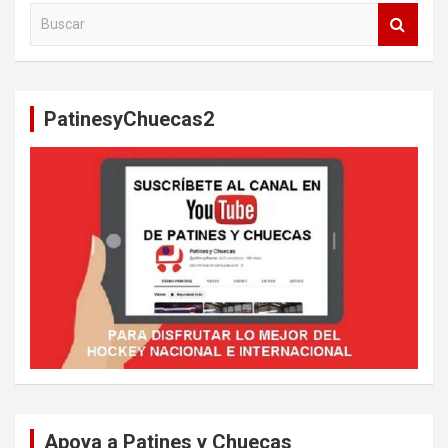
B
u
s
c
a
PatinesyChuecas2
r
Apoya a Patines y Chuecas