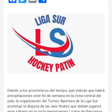
a
wi
m
o
ce
tt
ail
m
b
er
p
o
ar
o
tir
k
Debido a los pronósticos del tiempo, que indican que habrá
precipitaciones este fin de semana en la zona central del
país, la organización del Torneo Apertura de la Liga Sur
postergó la disputa de las seis finales que debían jugarse
este sábado en la pista Hermógenes Lizana de Rancagua.