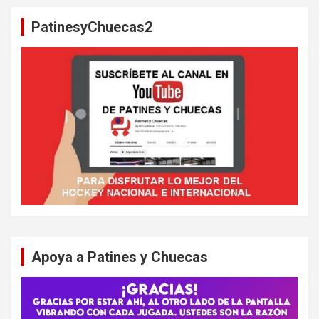
a
PatinesyChuecas2
r
Apoya a Patines y Chuecas