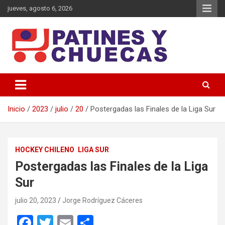
Saltar
jueves, agosto 6, 2026
al
contenido
Memoria y Actualidad del Hockey-Patín Nacional e Internacional
Patines y Chuecas
Inicio
2023
julio
20
Postergadas las Finales de la Liga Sur
HOCKEY CHILENO
LIGA SUR
Postergadas las Finales de la Liga
Sur
julio 20, 2023
Jorge Rodríguez Cáceres
F
T
E
C