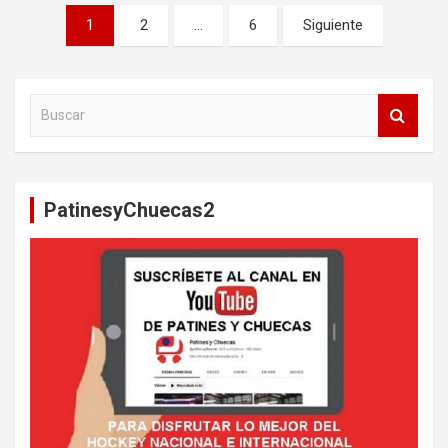
Paginación
1
2
…
6
Siguiente
de
entradas
B
u
s
c
a
PatinesyChuecas2
r