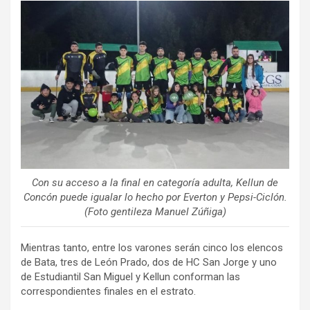
ce
tt
ail
m
b
er
p
o
ar
o
tir
k
Con su acceso a la final en categoría adulta, Kellun de
Concón puede igualar lo hecho por Everton y Pepsi-Ciclón.
(Foto gentileza Manuel Zúñiga)
Mientras tanto, entre los varones serán cinco los elencos
de Bata, tres de León Prado, dos de HC San Jorge y uno
de Estudiantil San Miguel y Kellun conforman las
correspondientes finales en el estrato.