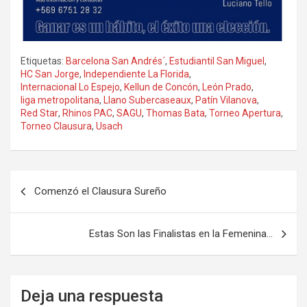
Etiquetas:
Barcelona San Andrés´
,
Estudiantil San Miguel
,
HC San Jorge
,
Independiente La Florida
,
Internacional Lo Espejo
,
Kellun de Concón
,
León Prado
,
liga metropolitana
,
Llano Subercaseaux
,
Patín Vilanova
,
Red Star
,
Rhinos PAC
,
SAGU
,
Thomas Bata
,
Torneo Apertura
,
Torneo Clausura
,
Usach
Navegación
Comenzó el Clausura Sureño
de
entradas
Estas Son las Finalistas en la Femenina…
Deja una respuesta