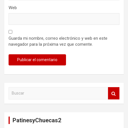
Web
Guarda mi nombre, correo electrónico y web en este
navegador para la próxima vez que comente.
B
u
s
c
a
PatinesyChuecas2
r