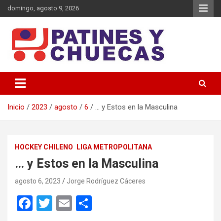
Saltar
domingo, agosto 9, 2026
al
contenido
Memoria y Actualidad del Hockey-Patín Nacional e Internacional
Patines y Chuecas
Inicio
2023
agosto
6
… y Estos en la Masculina
HOCKEY CHILENO
LIGA METROPOLITANA
… y Estos en la Masculina
agosto 6, 2023
Jorge Rodríguez Cáceres
F
T
E
C
a
wi
m
o