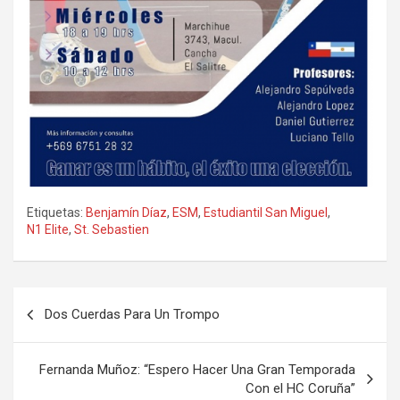
Etiquetas:
Benjamín Díaz
,
ESM
,
Estudiantil San Miguel
,
N1 Elite
,
St. Sebastien
Navegación
Dos Cuerdas Para Un Trompo
de
entradas
Fernanda Muñoz: “Espero Hacer Una Gran Temporada
Con el HC Coruña”