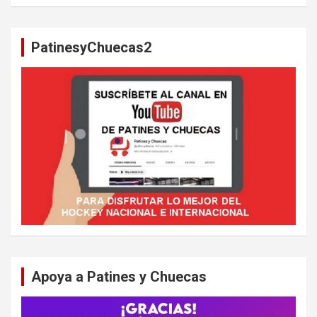
s
c
a
PatinesyChuecas2
r
Apoya a Patines y Chuecas