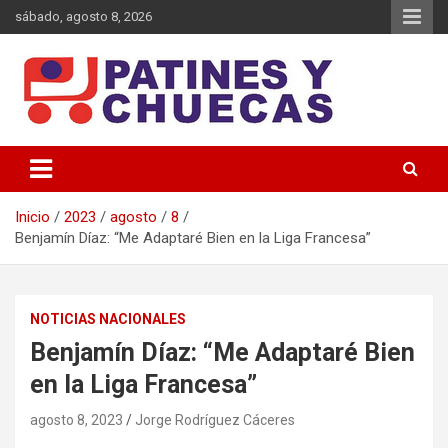
Saltar
sábado, agosto 8, 2026
al
contenido
Memoria y Actualidad del Hockey-Patín Nacional e Internacional
Patines y Chuecas
Inicio
2023
agosto
8
Benjamín Díaz: “Me Adaptaré Bien en la Liga Francesa”
NOTICIAS NACIONALES
Benjamín Díaz: “Me Adaptaré Bien
en la Liga Francesa”
agosto 8, 2023
Jorge Rodríguez Cáceres