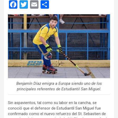
F
T
E
C
a
wi
m
o
ce
tt
ail
m
b
er
p
o
ar
o
tir
k
Benjamín Díaz emigra a Europa siendo uno de los
principales referentes de Estudiantil San Miguel.
Sin aspavientos, tal como su labor en la cancha, se
conoció que el defensor de Estudiantil San Miguel fue
confirmado como el nuevo refuerzo del St. Sebastien de