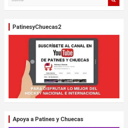
u
s
c
a
PatinesyChuecas2
r
Apoya a Patines y Chuecas