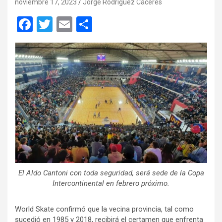
noviembre 17, 2023
Jorge Rodríguez Cáceres
F
T
E
C
a
wi
m
o
ce
tt
ail
m
b
er
p
o
ar
o
tir
k
El Aldo Cantoni con toda seguridad, será sede de la Copa
Intercontinental en febrero próximo.
World Skate confirmó que la vecina provincia, tal como
sucedió en 1985 y 2018, recibirá el certamen que enfrenta