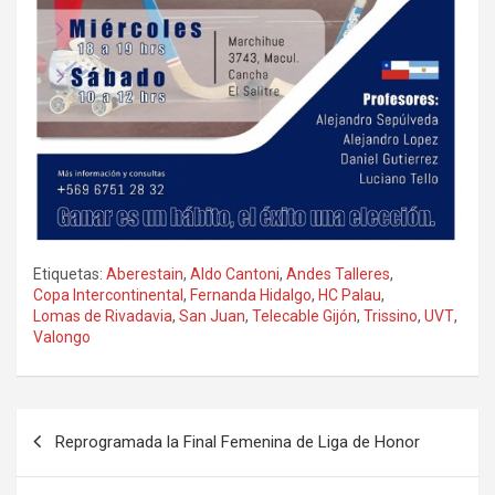
Etiquetas:
Aberestain
,
Aldo Cantoni
,
Andes Talleres
,
Copa Intercontinental
,
Fernanda Hidalgo
,
HC Palau
,
Lomas de Rivadavia
,
San Juan
,
Telecable Gijón
,
Trissino
,
UVT
,
Valongo
Navegación
Reprogramada la Final Femenina de Liga de Honor
de