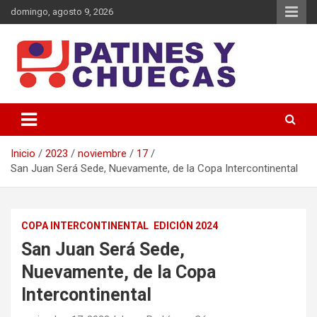
Saltar
domingo, agosto 9, 2026
al
contenido
Memoria y Actualidad del Hockey-Patín Nacional e Internacional
Patines y Chuecas
Inicio
2023
noviembre
17
San Juan Será Sede, Nuevamente, de la Copa Intercontinental
COPA INTERCONTINENTAL
EDICIÓN 2024
San Juan Será Sede,
Nuevamente, de la Copa
Intercontinental