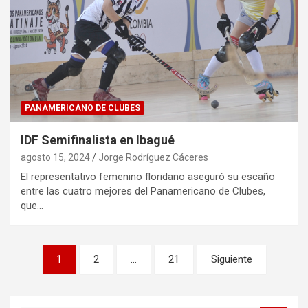
PANAMERICANO DE CLUBES
IDF Semifinalista en Ibagué
agosto 15, 2024
Jorge Rodríguez Cáceres
El representativo femenino floridano aseguró su escaño
entre las cuatro mejores del Panamericano de Clubes,
que…
Paginación
1
2
…
21
Siguiente
de
entradas