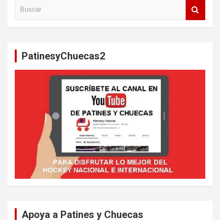
B
u
s
c
a
PatinesyChuecas2
r
Apoya a Patines y Chuecas