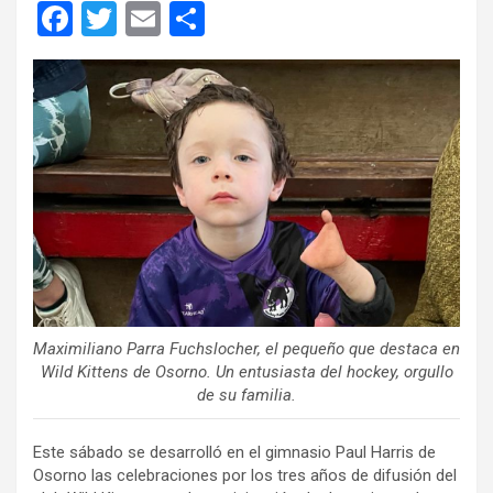
F
T
E
C
a
wi
m
o
ce
tt
ail
m
b
er
p
o
ar
o
tir
k
Maximiliano Parra Fuchslocher, el pequeño que destaca en
Wild Kittens de Osorno. Un entusiasta del hockey, orgullo
de su familia.
Este sábado se desarrolló en el gimnasio Paul Harris de
Osorno las celebraciones por los tres años de difusión del