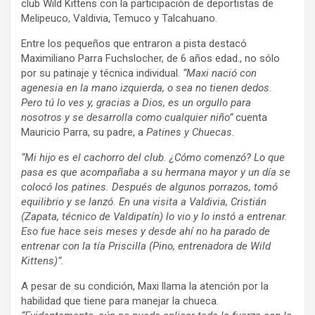
club Wild Kittens con la participación de deportistas de
Melipeuco, Valdivia, Temuco y Talcahuano.
Entre los pequeños que entraron a pista destacó
Maximiliano Parra Fuchslocher, de 6 años edad., no sólo
por su patinaje y técnica individual.
“Maxi nació con
agenesia en la mano izquierda, o sea no tienen dedos.
Pero tú lo ves y, gracias a Dios, es un orgullo para
nosotros y se desarrolla como cualquier niño”
cuenta
Mauricio Parra, su padre, a
Patines y Chuecas
.
“Mi hijo es el cachorro del club. ¿Cómo comenzó? Lo que
pasa es que acompañaba a su hermana mayor y un día se
colocó los patines. Después de algunos porrazos, tomó
equilibrio y se lanzó. En una visita a Valdivia, Cristián
(Zapata, técnico de Valdipatín) lo vio y lo instó a entrenar.
Eso fue hace seis meses y desde ahí no ha parado de
entrenar con la tía Priscilla (Pino, entrenadora de Wild
Kittens)”.
A pesar de su condición, Maxi llama la atención por la
habilidad que tiene para manejar la chueca.