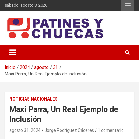
Saltar
sábado, agosto 8, 2026
al
contenido
Memoria y Actualidad del Hockey-Patín Nacional e Internacional
Patines y Chuecas
Inicio
2024
agosto
31
Maxi Parra, Un Real Ejemplo de Inclusión
NOTICIAS NACIONALES
Maxi Parra, Un Real Ejemplo de
Inclusión
agosto 31, 2024
Jorge Rodríguez Cáceres
1 comentario