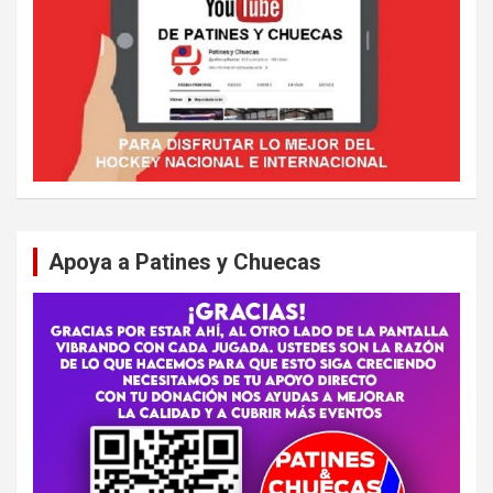
Apoya a Patines y Chuecas