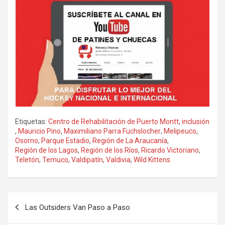
Etiquetas:
Centro de Rehabilitación de Puerto Montt
,
inclusión
,
Mauricio Pino
,
Maximiliano Parra Fuchslocher
,
Melipeuco
,
Osorno
,
Parque Estadio
,
Región de La Araucanía
,
Región de los Lagos
,
Región de los Ríos
,
Ricardo Victoriano
,
Teletón
,
Temuco
,
Valdipatín
,
Valdivia
,
Wild Kittens
Navegación
Las Outsiders Van Paso a Paso
de