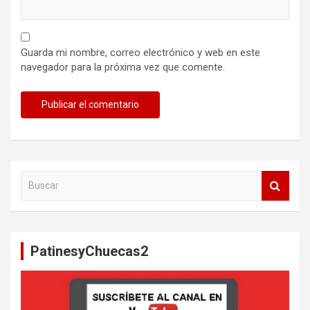
Guarda mi nombre, correo electrónico y web en este
navegador para la próxima vez que comente.
B
u
s
c
a
PatinesyChuecas2
r