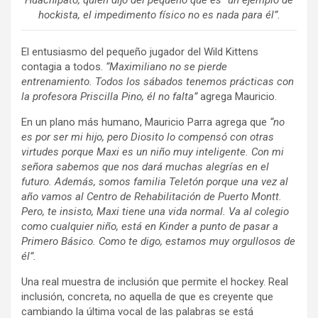
Huachipato, quien dijo del pequeño que es “un ejemplo de
hockista, el impedimento físico no es nada para él”.
El entusiasmo del pequeño jugador del Wild Kittens
contagia a todos.
“Maximiliano no se pierde
entrenamiento. Todos los sábados tenemos prácticas con
la profesora Priscilla Pino, él no falta”
agrega Mauricio.
En un plano más humano, Mauricio Parra agrega que
“no
es por ser mi hijo, pero Diosito lo compensó con otras
virtudes porque Maxi es un niño muy inteligente. Con mi
señora sabemos que nos dará muchas alegrías en el
futuro. Además, somos familia Teletón porque una vez al
año vamos al Centro de Rehabilitación de Puerto Montt.
Pero, te insisto, Maxi tiene una vida normal. Va al colegio
como cualquier niño, está en Kinder a punto de pasar a
Primero Básico. Como te digo, estamos muy orgullosos de
él”.
Una real muestra de inclusión que permite el hockey. Real
inclusión, concreta, no aquella de que es creyente que
cambiando la última vocal de las palabras se está