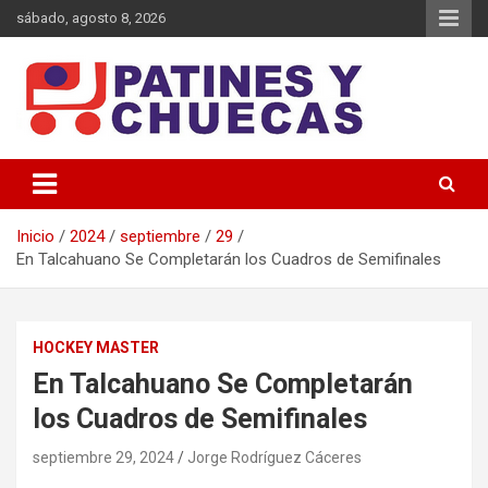
Saltar
sábado, agosto 8, 2026
al
contenido
Memoria y Actualidad del Hockey-Patín Nacional e Internacional
Patines y Chuecas
Inicio
2024
septiembre
29
En Talcahuano Se Completarán los Cuadros de Semifinales
HOCKEY MASTER
En Talcahuano Se Completarán
los Cuadros de Semifinales
septiembre 29, 2024
Jorge Rodríguez Cáceres