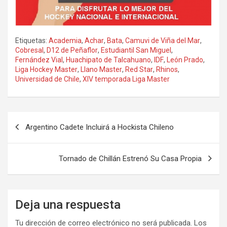
Etiquetas:
Academia
,
Achar
,
Bata
,
Camuvi de Viña del Mar
,
Cobresal
,
D12 de Peñaflor
,
Estudiantil San Miguel
,
Fernández Vial
,
Huachipato de Talcahuano
,
IDF
,
León Prado
,
Liga Hockey Master
,
Llano Master
,
Red Star
,
Rhinos
,
Universidad de Chile
,
XIV temporada Liga Master
Navegación
Argentino Cadete Incluirá a Hockista Chileno
de
entradas
Tornado de Chillán Estrenó Su Casa Propia
Deja una respuesta
Tu dirección de correo electrónico no será publicada.
Los