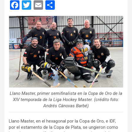
F
T
E
C
a
wi
m
o
ce
tt
ail
m
b
er
p
o
ar
o
tir
k
Llano Master, primer semifinalista en la Copa de Oro de la
XIV temporada de la Liga Hockey Master. (crédito foto:
Andrés Cánovas Barbé)
Llano Master, en el hexagonal por la Copa de Oro, e IDF,
por el estamento de la Copa de Plata, se ungieron como