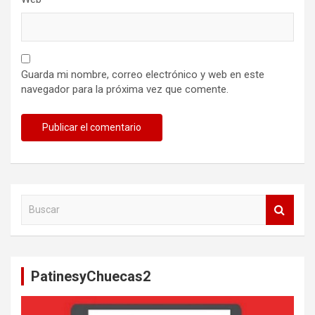
Guarda mi nombre, correo electrónico y web en este
navegador para la próxima vez que comente.
B
u
s
c
a
PatinesyChuecas2
r