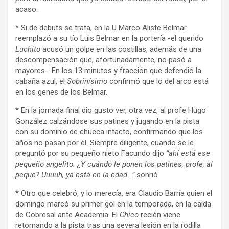
acaso.
* Si de debuts se trata, en la U Marco Aliste Belmar
reemplazó a su tío Luis Belmar en la portería -el querido
Luchito
acusó un golpe en las costillas, además de una
descompensación que, afortunadamente, no pasó a
mayores-. En los 13 minutos y fracción que defendió la
cabaña azul, el
Sobrinísimo
confirmó que lo del arco está
en los genes de los Belmar.
* En la jornada final dio gusto ver, otra vez, al profe Hugo
González calzándose sus patines y jugando en la pista
con su dominio de chueca intacto, confirmando que los
años no pasan por él. Siempre diligente, cuando se le
preguntó por su pequeño nieto Facundo dijo
“ahí está ese
pequeño angelito. ¿Y cuándo le ponen los patines, profe, al
peque? Uuuuh, ya está en la edad…”
sonrió.
* Otro que celebró, y lo merecía, era Claudio Barría quien el
domingo marcó su primer gol en la temporada, en la caída
de Cobresal ante Academia. El
Chico
recién viene
retornando a la pista tras una severa lesión en la rodilla