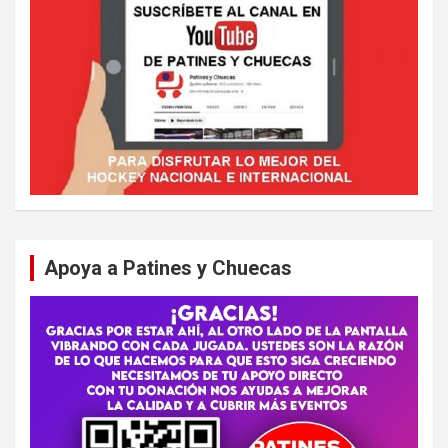
Apoya a Patines y Chuecas