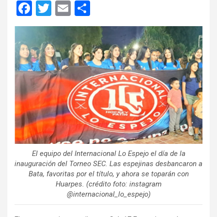
F
T
E
C
a
wi
m
o
ce
tt
ail
m
b
er
p
o
ar
o
tir
k
El equipo del Internacional Lo Espejo el día de la
inauguración del Torneo SEC. Las espejinas desbancaron a
Bata, favoritas por el título, y ahora se toparán con
Huarpes. (crédito foto: instagram
@internacional_lo_espejo)