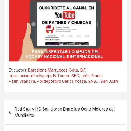
Etiquetas:
Barcelona Marruecos
,
Bata
,
IDF
,
Internacional Lo Espejo
,
IV Torneo SEC
,
León Prado
,
Patín Vilanova
,
Polideportivo Carlos Yossa
,
SAGU
,
San Juan
Navegación
Red Star y HC San Jorge Entre las Ocho Mejores del
de
Mundialito
entradas