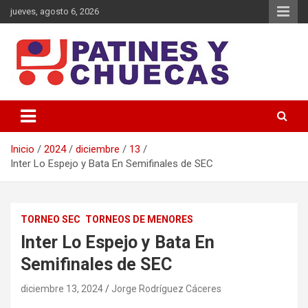
Saltar
jueves, agosto 6, 2026
al
contenido
Memoria y Actualidad del Hockey-Patín Nacional e Internacional
Patines y Chuecas
Inicio
2024
diciembre
13
Inter Lo Espejo y Bata En Semifinales de SEC
TORNEO SEC
TORNEOS DE MENORES
Inter Lo Espejo y Bata En
Semifinales de SEC
diciembre 13, 2024
Jorge Rodríguez Cáceres