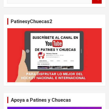
u
s
c
a
PatinesyChuecas2
r
Apoya a Patines y Chuecas