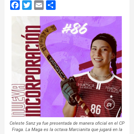
F
T
E
C
a
wi
m
o
ce
tt
ail
m
b
er
p
o
ar
o
tir
k
Celeste Sanz ya fue presentada de manera oficial en el CP
Fraga. La Maga es la octava Marcianita que jugará en la