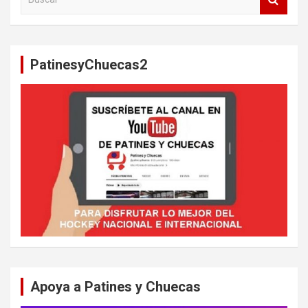
u
s
c
a
PatinesyChuecas2
r
Apoya a Patines y Chuecas