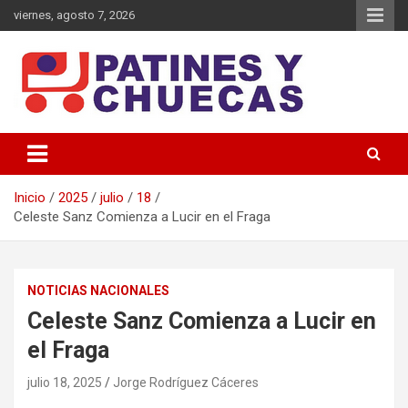
Saltar
viernes, agosto 7, 2026
al
contenido
Memoria y Actualidad del Hockey-Patín Nacional e Internacional
Patines y Chuecas
Inicio
2025
julio
18
Celeste Sanz Comienza a Lucir en el Fraga
NOTICIAS NACIONALES
Celeste Sanz Comienza a Lucir en
el Fraga
julio 18, 2025
Jorge Rodríguez Cáceres