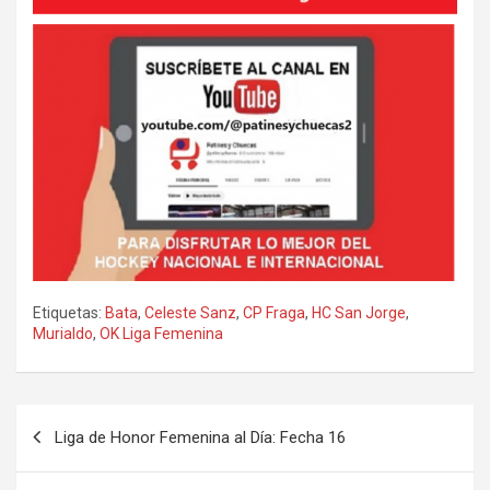
Etiquetas:
Bata
,
Celeste Sanz
,
CP Fraga
,
HC San Jorge
,
Murialdo
,
OK Liga Femenina
Navegación
Liga de Honor Femenina al Día: Fecha 16
de