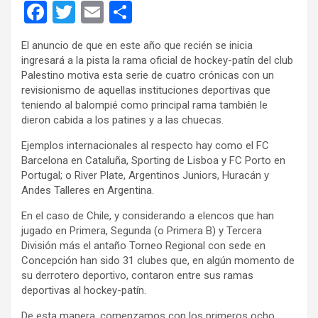
F
T
E
C
a
wi
m
o
El anuncio de que en este año que recién se inicia
ce
tt
ail
m
ingresará a la pista la rama oficial de hockey-patín del club
b
er
p
Palestino motiva esta serie de cuatro crónicas con un
revisionismo de aquellas instituciones deportivas que
o
ar
teniendo al balompié como principal rama también le
o
tir
dieron cabida a los patines y a las chuecas.
k
Ejemplos internacionales al respecto hay como el FC
Barcelona en Cataluña, Sporting de Lisboa y FC Porto en
Portugal; o River Plate, Argentinos Juniors, Huracán y
Andes Talleres en Argentina.
En el caso de Chile, y considerando a elencos que han
jugado en Primera, Segunda (o Primera B) y Tercera
División más el antaño Torneo Regional con sede en
Concepción han sido 31 clubes que, en algún momento de
su derrotero deportivo, contaron entre sus ramas
deportivas al hockey-patín.
De esta manera, comenzamos con los primeros ocho