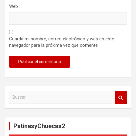
Web
Guarda mi nombre, correo electrónico y web en este
navegador para la próxima vez que comente.
B
u
s
c
a
PatinesyChuecas2
r