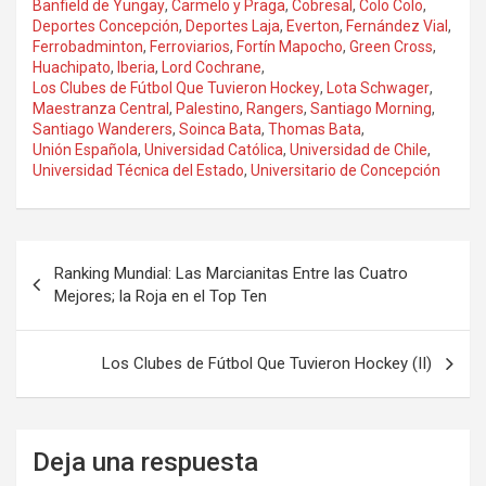
Banfield de Yungay
,
Carmelo y Praga
,
Cobresal
,
Colo Colo
,
Deportes Concepción
,
Deportes Laja
,
Everton
,
Fernández Vial
,
Ferrobadminton
,
Ferroviarios
,
Fortín Mapocho
,
Green Cross
,
Huachipato
,
Iberia
,
Lord Cochrane
,
Los Clubes de Fútbol Que Tuvieron Hockey
,
Lota Schwager
,
Maestranza Central
,
Palestino
,
Rangers
,
Santiago Morning
,
Santiago Wanderers
,
Soinca Bata
,
Thomas Bata
,
Unión Española
,
Universidad Católica
,
Universidad de Chile
,
Universidad Técnica del Estado
,
Universitario de Concepción
Navegación
Ranking Mundial: Las Marcianitas Entre las Cuatro
de
Mejores; la Roja en el Top Ten
entradas
Los Clubes de Fútbol Que Tuvieron Hockey (II)
Deja una respuesta