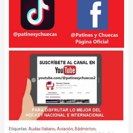
Etiquetas:
Audax Italiano
,
Aviación
,
Bádminton
,