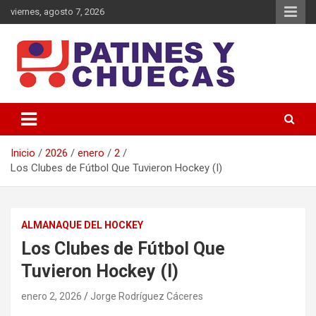
Saltar
viernes, agosto 7, 2026
al
contenido
Memoria y Actualidad del Hockey-Patín Nacional e Internacional
Patines y Chuecas
Inicio
2026
enero
2
Los Clubes de Fútbol Que Tuvieron Hockey (I)
ALMANAQUE DEL HOCKEY
Los Clubes de Fútbol Que
Tuvieron Hockey (I)
enero 2, 2026
Jorge Rodríguez Cáceres