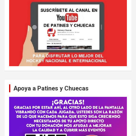
Apoya a Patines y Chuecas