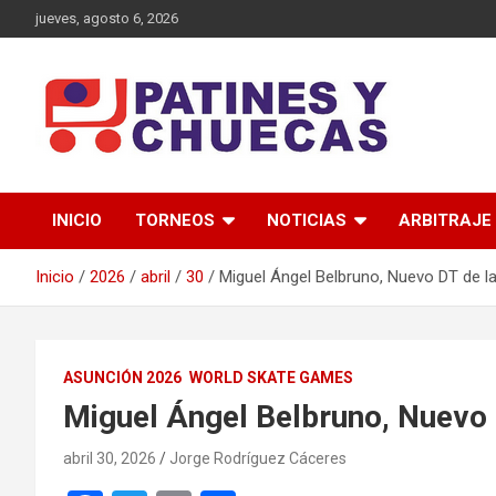
jueves, agosto 6, 2026
Memoria y Actualidad del Hockey-Patín Nacional e Internaciona
Patines y Chuecas
INICIO
TORNEOS
NOTICIAS
ARBITRAJE
Inicio
2026
abril
30
Miguel Ángel Belbruno, Nuevo DT de la
ASUNCIÓN 2026
WORLD SKATE GAMES
Miguel Ángel Belbruno, Nuevo 
abril 30, 2026
Jorge Rodríguez Cáceres