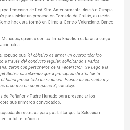
equipo femenino de Red Star. Anteriormente, dirigió a Olimpia,
ís para iniciar un proceso en Tornado de Chillán, estación
te. Como hockista formó en Olimpia, Centro Valenciano, Banco
r Meneses, quienes con su firma Enaction estarán a cargo
Nacionales.
ca, expuso que
“el objetivo es armar un cuerpo técnico
do a través del conducto regular, solicitando a varios
nalizaron con personeros de la Federación. Se llegó a la
gel Belbruno, sabiendo que a principios de año fue la
él había presentado su renuncia. Viendo su currículum y
ños, creemos en su propuesta”
, concluyó.
as de Peñaflor y Padre Hurtado para presenciar los
sobre sus primeros convocados.
squeda de recursos para posibilitar que la Selección
, en octubre próximo.