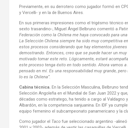
Previamente, en su derrotero como jugador formó en CPC, 
y Vercelli- y en la de Buenos Aires.
En sus primeras impresiones como el trigésmo técnico en l
sexto trasandino-, Miguel Ángel Belbruno comentó a
Pati
Federación como la Chilena me haya convocado para una r
La Selección Chilena siempre ha sido muy competitiva en 
estos procesos considerando que hay elementos jóvenes 
demostrando. Entonces, creo que se puede hacer un muy 
motivado tomar este reto. Lógicamente, estaré acompaña
este proceso tenga éxito en todo sentido. Ahora vamos a i
pensado en mí. Es una responsabilidad muy grande, pero 
lo es la Chilena”.
Cabina técnica.
En la Selección Masculina, Belbruno tend
Selección Angoleña en el Mundial de San Juan 2022 y que
décadas como estratego, ha tenido a cargo al Valdagno y
Albardón, en la competencia sanjuanina. En IDF ya cumpl
equipo femenino el subcampeonato panamericano y la clas
Como jugador el
Taco
fue seleccionado argentino -alineó
2001 y 2003- además de vestir las casaquillas de Vercelli, 