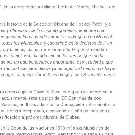
en la competencia italiana -Forte dei Marmi, Thiene, Lodi
a historia de la Selección Chilena de Hockey-Patín -y el
nes y Chuecas
que
“es una alegría enorme el que una
esponsabilidad grande como lo es dirigir en un Mundial.
todos los Mundiales, y eso primó en la decisión de ir en
muy buenos, con un futuro importante que ya lo están
buen papel. Eso ha sido uno de los temas que me ha
do por un equipo técnicos importante, eso ayudará a que
r viendo todo, pero desde ya un orgullo el hecho que hayan
siempre un honor como lo es dirigir a una Selección como
rá como dupla a Osvaldo Raed, con quien ya laboró en la
, actualmente, está a cargo de IDF. Con más de dos
 Sarzana, en Italia; además de Concepción y Sarmiento de
e su tercera temporada, alcanzando el año pasado con el
ificación al próximo Mundial de Clubes.
 en la Copa de las Naciones 1993 más los Mundiales de
Novara, Reggio Emilia, Prato, Valdagno y Sarzana en Italia.