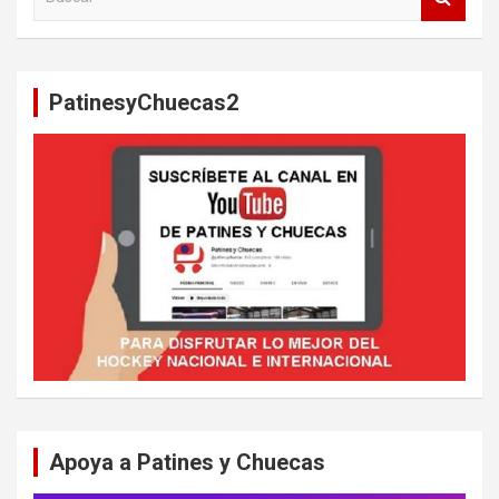
u
s
c
a
PatinesyChuecas2
r
Apoya a Patines y Chuecas