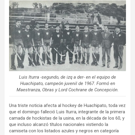
ce
tt
ail
m
b
er
p
o
ar
o
tir
k
Luis Iturra -segundo, de izq a der- en el equipo de
Huachipato, campeón juvenil de 1967. Formó en
Maestranza, Obras y Lord Cochrane de Concepción.
Una triste noticia afecta al hockey de Huachipato, toda vez
que el domingo falleció Luis Iturra, integrante de la primera
camada de hockistas de la usina, en la década de los 60, y
que incluso alcanzó títulos nacionales vistiendo la
camiseta con los listados azules y negros en categoría