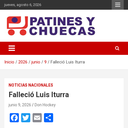
Saltar
jueves, agosto 6, 2026
al
contenido
Memoria y Actualidad del Hockey-Patín Nacional e Internacional
Patines y Chuecas
Inicio
2026
junio
9
Falleció Luis Iturra
NOTICIAS NACIONALES
Falleció Luis Iturra
junio 9, 2026
Don Hockey
F
T
E
C
a
wi
m
o