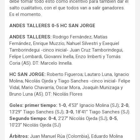
debe tomar todo esto como incentivo para también dar el
salto cualitativo, con el que todos van a salir ganadores.
Es el momento.
ANDES TALLERES 0-5 HC SAN JORGE
ANDES TALLERES:
Rodrigo Fernández; Matías
Fernández, Enrique Muzzio; Nahuel Silvestri y Exequiel
Tamborindegui -cinco inicial- Juan Cruz Tamborindegui,
Felipe Lombardi, Giovanni Inella, Enzo Imberti y Tomás
Coria (AS). DT: Marcelo Innella.
HC SAN JORGE:
Roberto Figueroa; Lautaro Luna, Ignacio
Molina; Nicolás Ojeda y Tiago Sanches -cinco inicial- Felipe
Vidal, Mario Chavarría, Oscar Mora, Joaquín Munizaga y
Bruno Luna (AS). DT: Nicolás Flores
Goles: primer tiempo: 1-0
, 4’53” Ignacio Molina (SJ);
2-0
,
13’29” Tiago Sanches (SJ);
3-0
, 18’41” Tiago Sanches (SJ).
Segundo tiempo: 0-4
, 2’27” Nicolás Ojeda (SJ);
0-5
,
10’23” Nicolás Ojeda (SJ)
Árbitros:
Juan Manuel Rúa (Colombia), Eduardo Molina