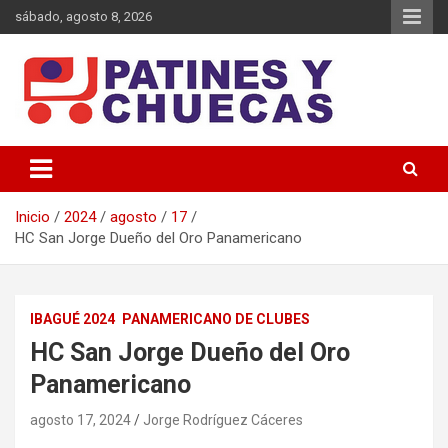
Saltar
sábado, agosto 8, 2026
al
contenido
Memoria y Actualidad del Hockey-Patín Nacional e Internacional
Patines y Chuecas
Inicio
2024
agosto
17
HC San Jorge Dueño del Oro Panamericano
IBAGUÉ 2024
PANAMERICANO DE CLUBES
HC San Jorge Dueño del Oro
Panamericano
agosto 17, 2024
Jorge Rodríguez Cáceres