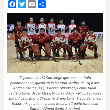
F
T
E
C
a
wi
m
o
ce
tt
ail
m
b
er
p
o
ar
o
tir
k
El plantel de HC San Jorge que, con su título
panamericano, quedó en la historia. Arriba, de izq a der,
Andrés Urrutia (PF), Joaquín Munizaga, Felipe Vidal,
Lautaro Luna, Oscar Mora, Nicolás Ojeda y Nicolás Flores
(DT). Abajo: Mario Chavarría, Bruno Luna, Tiago Sanches,
Roberto Figueroa e Ignacio Molina. (Crédito foto: Luis
Ramírez/World Skate America)