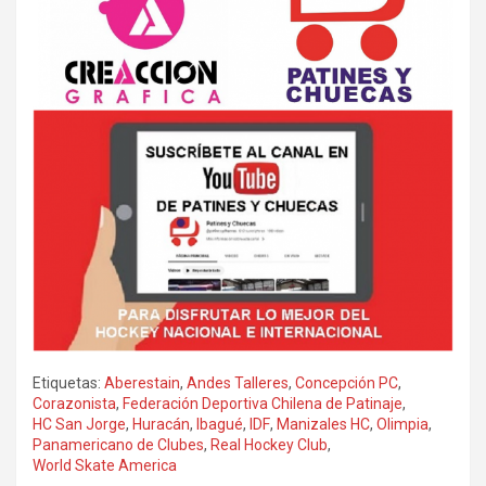
Etiquetas:
Aberestain
,
Andes Talleres
,
Concepción PC
,
Corazonista
,
Federación Deportiva Chilena de Patinaje
,
HC San Jorge
,
Huracán
,
Ibagué
,
IDF
,
Manizales HC
,
Olimpia
,
Panamericano de Clubes
,
Real Hockey Club
,
World Skate America