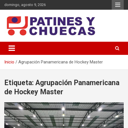
Saltar
domingo, agosto 9, 2026
al
contenido
Memoria y Actualidad del Hockey-Patín Nacional e Internacional
Patines y Chuecas
Inicio
Agrupación Panamericana de Hockey Master
Etiqueta:
Agrupación Panamericana
de Hockey Master