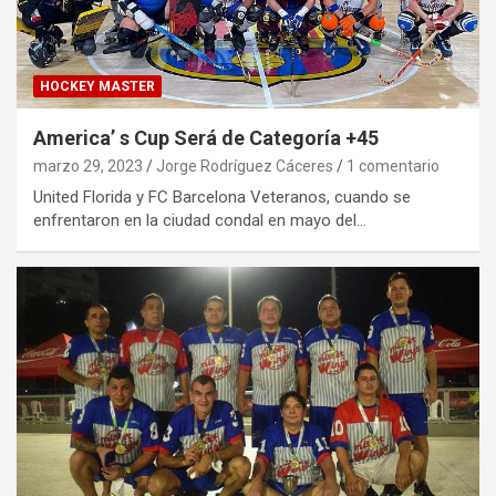
HOCKEY MASTER
America’ s Cup Será de Categoría +45
marzo 29, 2023
Jorge Rodríguez Cáceres
1 comentario
United Florida y FC Barcelona Veteranos, cuando se
enfrentaron en la ciudad condal en mayo del…