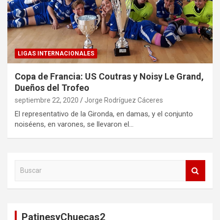
LIGAS INTERNACIONALES
Copa de Francia: US Coutras y Noisy Le Grand,
Dueños del Trofeo
septiembre 22, 2020
Jorge Rodríguez Cáceres
El representativo de la Gironda, en damas, y el conjunto
noiséens, en varones, se llevaron el…
B
u
s
c
a
PatinesyChuecas2
r