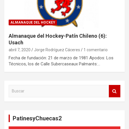
ALMANAQUE DEL HOCKEY
Almanaque del Hockey-Patín Chileno (6):
Usach
abril 7, 2020
Jorge Rodríguez Cáceres
1 comentario
Fecha de fundación: 21 de marzo de 1981 Apodos: Los
Técnicos, los de Calle Subercaseaux Palmarés:…
B
u
s
c
a
PatinesyChuecas2
r