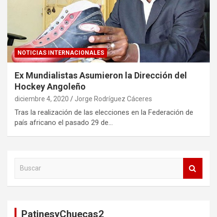
NOTICIAS INTERNACIONALES
Ex Mundialistas Asumieron la Dirección del
Hockey Angoleño
diciembre 4, 2020
Jorge Rodríguez Cáceres
Tras la realización de las elecciones en la Federación de
país africano el pasado 29 de…
B
u
s
c
a
PatinesyChuecas2
r