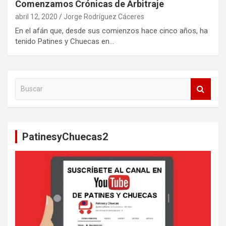
Comenzamos Crónicas de Arbitraje
abril 12, 2020
Jorge Rodríguez Cáceres
En el afán que, desde sus comienzos hace cinco años, ha
tenido Patines y Chuecas en…
B
u
s
c
a
PatinesyChuecas2
r