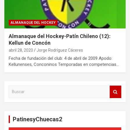
ALMANAQUE DEL HOCKEY
Almanaque del Hockey-Patín Chileno (12):
Kellun de Concón
abril 28, 2020
Jorge Rodríguez Cáceres
Fecha de fundación del club: 4 de abril de 2009 Apodo:
Kellunenses, Conconinos Temporadas en competencias…
B
u
s
c
a
PatinesyChuecas2
r