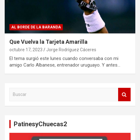
AL BORDE DE LA BARANDA
Que Vuelva la Tarjeta Amarilla
octubre 17, 2023
Jorge Rodríguez Cáceres
El tema surgió este lunes cuando conversaba con mi
amigo Carlo Albanese, entrenador uruguayo. Y antes…
B
u
s
c
a
PatinesyChuecas2
r