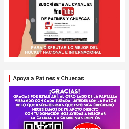
Apoya a Patines y Chuecas