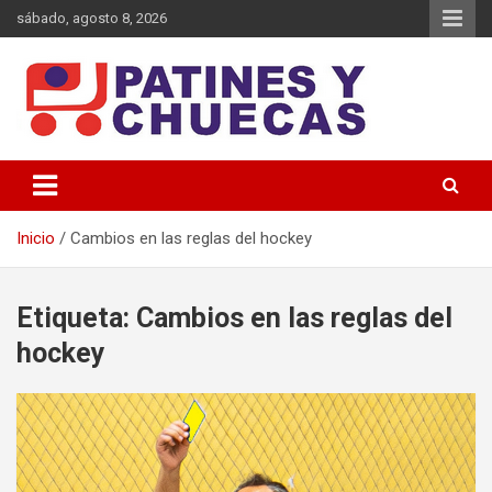
Saltar
sábado, agosto 8, 2026
al
contenido
Memoria y Actualidad del Hockey-Patín Nacional e Internacional
Patines y Chuecas
Inicio
Cambios en las reglas del hockey
Etiqueta:
Cambios en las reglas del
hockey