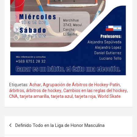
Etiquetas:
Achar
,
Agrupación de Árbitros de Hockey-Patín
,
árbitros
,
árbitros de hockey
,
Cambios en las reglas del hockey
,
CNA
,
tarjeta amarilla
,
tarjeta azul
,
tarjeta roja
,
World Skate
Navegación
Definido Todo en la Liga de Honor Masculina
de