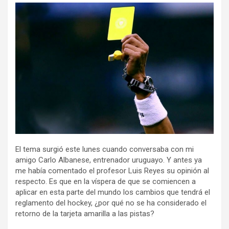
ce
tt
ail
m
b
er
p
o
ar
o
tir
k
El tema surgió este lunes cuando conversaba con mi
amigo Carlo Albanese, entrenador uruguayo. Y antes ya
me había comentado el profesor Luis Reyes su opinión al
respecto. Es que en la víspera de que se comiencen a
aplicar en esta parte del mundo los cambios que tendrá el
reglamento del hockey, ¿por qué no se ha considerado el
retorno de la tarjeta amarilla a las pistas?