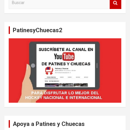
u
s
c
a
PatinesyChuecas2
r
Apoya a Patines y Chuecas