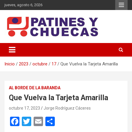
Saltar
jueves, agosto 6, 2026
al
contenido
Memoria y Actualidad del Hockey-Patín Nacional e Internacional
Patines y Chuecas
Inicio
2023
octubre
17
Que Vuelva la Tarjeta Amarilla
AL BORDE DE LA BARANDA
Que Vuelva la Tarjeta Amarilla
octubre 17, 2023
Jorge Rodríguez Cáceres
F
T
E
C
a
wi
m
o