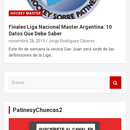
HOCKEY MASTER
Finales Liga Nacional Master Argentina: 10
Datos Que Debe Saber
noviembre 28, 2019
Jorge Rodríguez Cáceres
Este fin de semana la vecina San Juan será sede de las
definiciones de la Liga…
B
u
s
c
a
PatinesyChuecas2
r