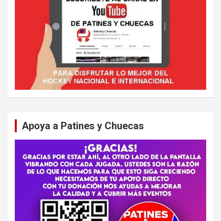
Apoya a Patines y Chuecas