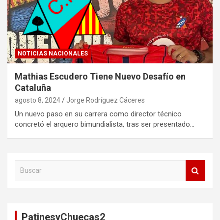
NOTICIAS NACIONALES
Mathias Escudero Tiene Nuevo Desafío en
Cataluña
agosto 8, 2024
Jorge Rodríguez Cáceres
Un nuevo paso en su carrera como director técnico
concretó el arquero bimundialista, tras ser presentado…
B
u
s
c
a
PatinesyChuecas2
r