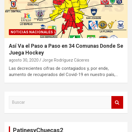
NOTICIAS NACIONALES
Así Va el Paso a Paso en 34 Comunas Donde Se
Juega Hockey
agosto 30, 2020
Jorge Rodríguez Cáceres
Las decrecientes cifras de contagiados y, por ende,
aumento de recuperados del Covid-19 en nuestro país,…
B
u
s
c
a
PatinesyChuecas2
r