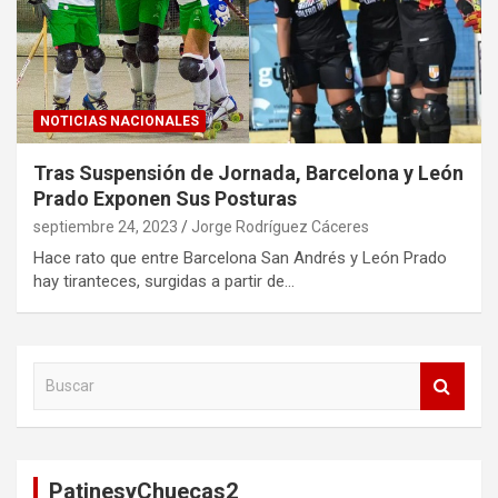
NOTICIAS NACIONALES
Tras Suspensión de Jornada, Barcelona y León
Prado Exponen Sus Posturas
septiembre 24, 2023
Jorge Rodríguez Cáceres
Hace rato que entre Barcelona San Andrés y León Prado
hay tiranteces, surgidas a partir de…
B
u
s
c
a
PatinesyChuecas2
r