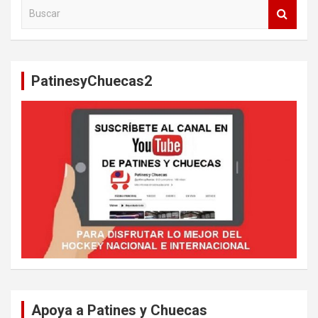
B
u
s
c
a
PatinesyChuecas2
r
Apoya a Patines y Chuecas