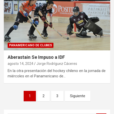
PANAMERICANO DE CLUBES
Aberastain Se Impuso a IDF
agosto 14, 2024
Jorge Rodríguez Cáceres
En la otra presentación del hockey chileno en la jornada de
miércoles en el Panamericano de…
Paginación
1
2
3
Siguiente
de
entradas