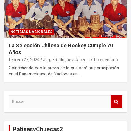
NOTICIAS NACIONALES
La Selección Chilena de Hockey Cumple 70
Años
febrero 27, 2024
Jorge Rodríguez Cáceres
1 comentario
Coincidiendo con la previa de lo que será su participación
en el Panamericano de Naciones en…
B
u
s
c
a
PatinesyChuecas2
r