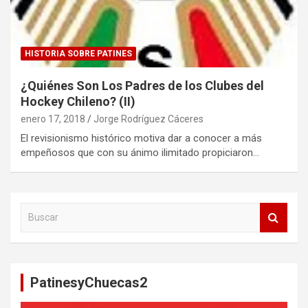
HISTORIA SOBRE PATINES
¿Quiénes Son Los Padres de los Clubes del
Hockey Chileno? (II)
enero 17, 2018
Jorge Rodríguez Cáceres
El revisionismo histórico motiva dar a conocer a más
empeñosos que con su ánimo ilimitado propiciaron…
B
u
s
c
a
PatinesyChuecas2
r