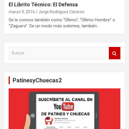
El Librito Técnico: El Defensa
marzo 9, 2016
Jorge Rodríguez Cáceres
Se le conoce también como “Último”, “Último Hombre” o
“Zaguero”. De un modo más solemne, también…
B
u
s
c
a
PatinesyChuecas2
r