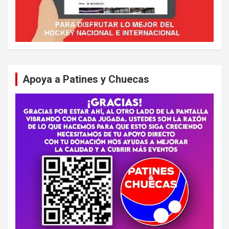
Apoya a Patines y Chuecas