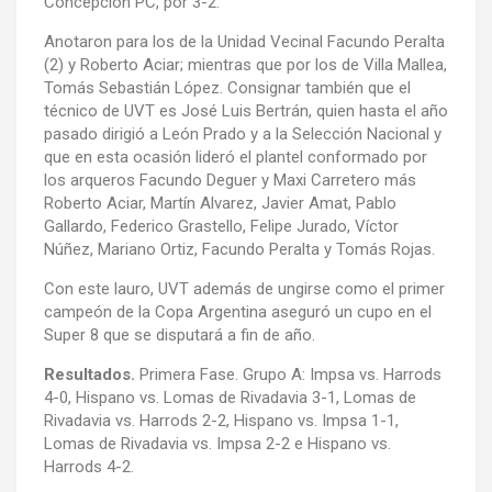
Concepción PC, por 3-2.
Anotaron para los de la Unidad Vecinal Facundo Peralta
(2) y Roberto Aciar; mientras que por los de Villa Mallea,
Tomás Sebastián López. Consignar también que el
técnico de UVT es José Luis Bertrán, quien hasta el año
pasado dirigió a León Prado y a la Selección Nacional y
que en esta ocasión lideró el plantel conformado por
los arqueros Facundo Deguer y Maxi Carretero más
Roberto Aciar, Martín Alvarez, Javier Amat, Pablo
Gallardo, Federico Grastello, Felipe Jurado, Víctor
Núñez, Mariano Ortiz, Facundo Peralta y Tomás Rojas.
Con este lauro, UVT además de ungirse como el primer
campeón de la Copa Argentina aseguró un cupo en el
Super 8 que se disputará a fin de año.
Resultados.
Primera Fase. Grupo A: Impsa vs. Harrods
4-0, Hispano vs. Lomas de Rivadavia 3-1, Lomas de
Rivadavia vs. Harrods 2-2, Hispano vs. Impsa 1-1,
Lomas de Rivadavia vs. Impsa 2-2 e Hispano vs.
Harrods 4-2.