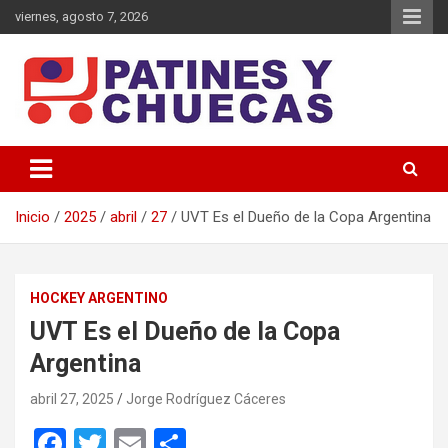
viernes, agosto 7, 2026
Memoria y Actualidad del Hockey-Patín Nacional e Internacional
Patines y Chuecas
Inicio
2025
abril
27
UVT Es el Dueño de la Copa Argentina
HOCKEY ARGENTINO
UVT Es el Dueño de la Copa
Argentina
abril 27, 2025
Jorge Rodríguez Cáceres
F
T
E
C