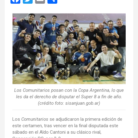
a
wi
m
o
ce
tt
ail
m
b
er
p
o
ar
o
tir
k
Los Comunitarios posan con la Copa Argentina, lo que
les da el derecho de disputar el Super 8 a fin de año.
(crédito foto: sisanjuan.gob.ar)
Los
Comunitarios
se adjudicaron la primera edición de
este certamen, tras vencer en la final disputada este
sábado en el Aldo Cantoni a su clásico rival,