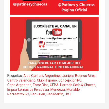
Etiquetas:
Aldo Cantoni
,
Argentinos Juniors
,
Buenos Aires
,
Centro Valenciano
,
Club Hispano
,
Concepción PC
,
Copa Argentina
,
Entre Ríos
,
GEBA
,
Harrods Gath & Chaves
,
Impsa
,
Lomas de Rivadavia
,
Mendoza
,
Murialdo
,
Recreativo BC
,
San Juan
,
San Martín
,
UVT