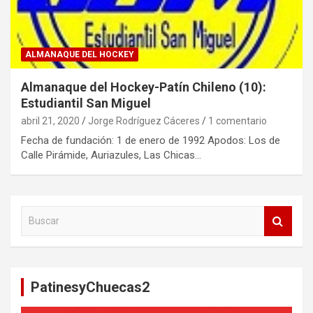
ALMANAQUE DEL HOCKEY
Almanaque del Hockey-Patín Chileno (10):
Estudiantil San Miguel
abril 21, 2020
Jorge Rodríguez Cáceres
1 comentario
Fecha de fundación: 1 de enero de 1992 Apodos: Los de
Calle Pirámide, Auriazules, Las Chicas…
B
u
s
c
a
PatinesyChuecas2
r