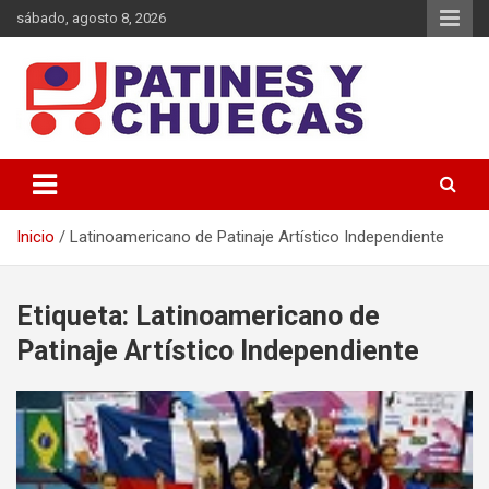
Saltar
sábado, agosto 8, 2026
al
contenido
Memoria y Actualidad del Hockey-Patín Nacional e Internacional
Patines y Chuecas
Inicio
Latinoamericano de Patinaje Artístico Independiente
Etiqueta:
Latinoamericano de
Patinaje Artístico Independiente