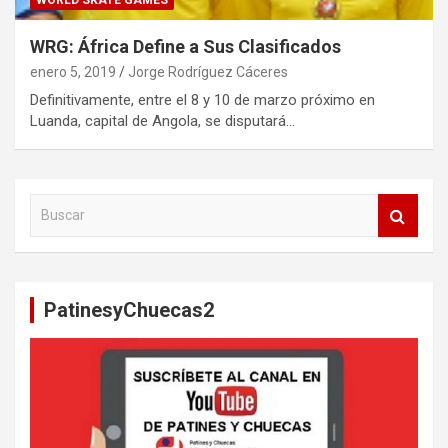
WORLD SKATE GAMES
WRG: África Define a Sus Clasificados
enero 5, 2019
Jorge Rodríguez Cáceres
Definitivamente, entre el 8 y 10 de marzo próximo en
Luanda, capital de Angola, se disputará…
B
u
s
c
a
PatinesyChuecas2
r