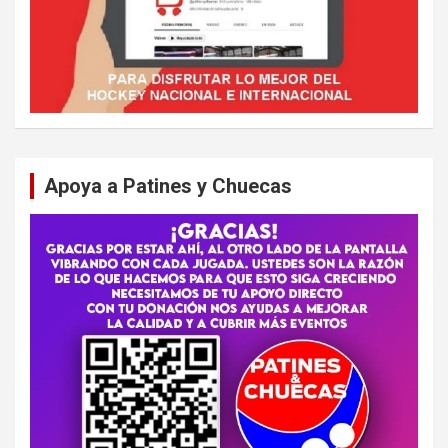
Apoya a Patines y Chuecas