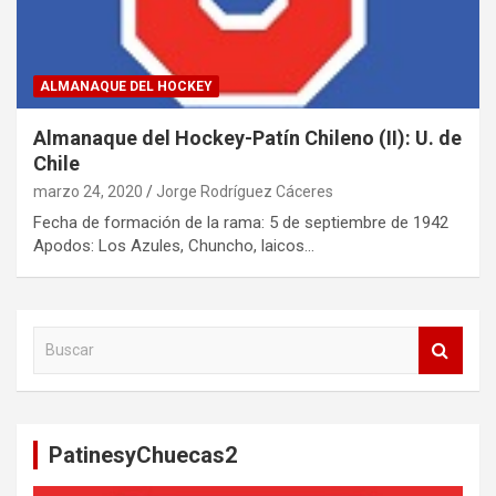
ALMANAQUE DEL HOCKEY
Almanaque del Hockey-Patín Chileno (II): U. de
Chile
marzo 24, 2020
Jorge Rodríguez Cáceres
Fecha de formación de la rama: 5 de septiembre de 1942
Apodos: Los Azules, Chuncho, laicos…
B
u
s
c
a
PatinesyChuecas2
r