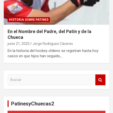
HISTORIA SOBRE PATINES
En el Nombre del Padre, del Patín y de la
Chueca
junio 21, 2020
Jorge Rodríguez Cáceres
En la historia del hockey chileno se registran hasta hoy
casos en que hijos han seguido,…
B
u
s
c
a
PatinesyChuecas2
r