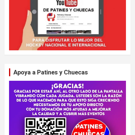
Apoya a Patines y Chuecas