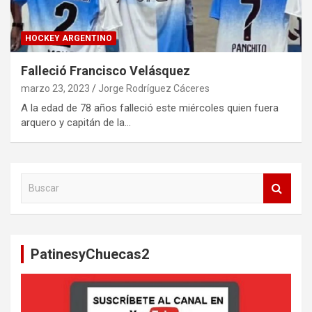
HOCKEY ARGENTINO
Falleció Francisco Velásquez
marzo 23, 2023
Jorge Rodríguez Cáceres
A la edad de 78 años falleció este miércoles quien fuera
arquero y capitán de la…
B
u
s
c
a
PatinesyChuecas2
r